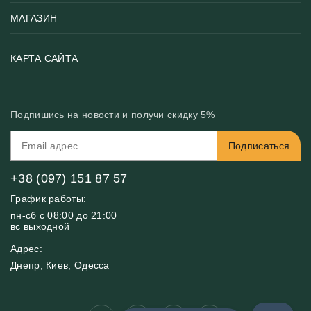
Тематики фотообоев
МАГАЗИН
Возврат товара
Хиты
Цены и текстуры
Фотообои по типу помещения
О нас
КАРТА САЙТА
Материалы
Фотообои по цвету
Вакансии
Рекомендации
Блог
Конфиденциальность
Подпишись на новости и получи скидку 5%
Инструкция
Бонусная программа
Связь с нами
Подписаться
FAQ
Контакты
Оплата и доставка
+38 (097) 151 87 57
График работы:
пн-сб с 08:00 до 21:00
вс выходной
Адрес:
Днепр, Киев, Одесса