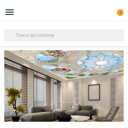
0
Каталог обоев
Наши работы
Создать свои фотообои
Акции
О нас
Контакты