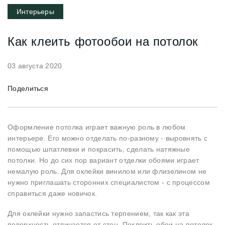
+38 (097) 151 87 57
Интерьеры
Как клеить фотообои на потолок
Избранное
Кабинет
03 августа 2020
Поделиться
Оформление потолка играет важную роль в любом
интерьере. Его можно отделать по-разному - выровнять с
помощью шпатлевки и покрасить, сделать натяжные
потолки. Но до сих пор вариант отделки обоями играет
немалую роль. Для оклейки винилом или флизелином не
нужно приглашать сторонних специалистом - с процессом
справиться даже новичок.
Для оклейки нужно запастись терпением, так как эта
поверхность отличается от стен. Поклеить обои на потолок