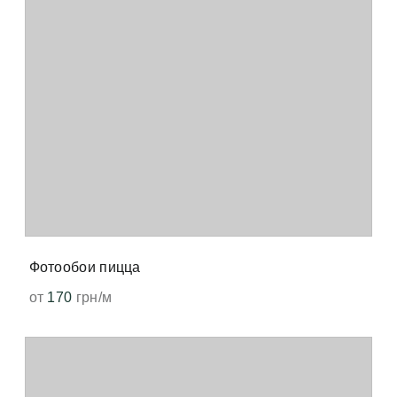
Фотообои пицца
от
170
грн/м