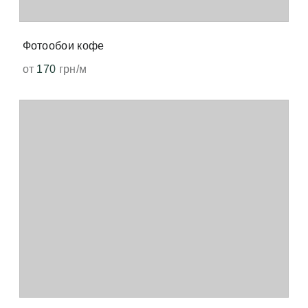
Фотообои кофе
от
170
грн/м