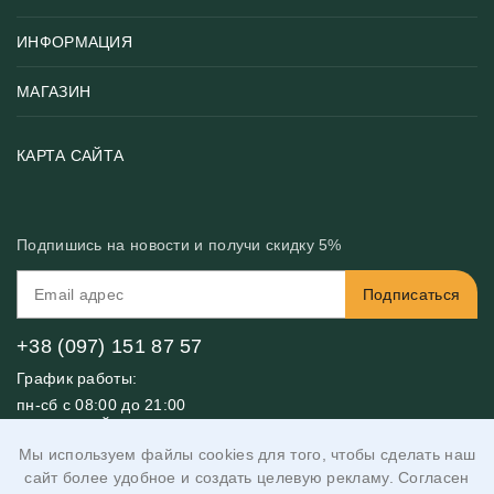
ИНФОРМАЦИЯ
Популярные
Тематики фотообоев
МАГАЗИН
Возврат товара
Хиты
Цены и текстуры
Фотообои по типу помещения
О нас
КАРТА САЙТА
Материалы
Фотообои по цвету
Вакансии
Рекомендации
Блог
Конфиденциальность
Подпишись на новости и получи скидку 5%
Инструкция
Бонусная программа
Связь с нами
Подписаться
FAQ
Контакты
Оплата и доставка
+38 (097) 151 87 57
График работы:
пн-сб с 08:00 до 21:00
вс выходной
Мы используем файлы cookies для того, чтобы сделать наш
Адрес:
сайт более удобное и создать целевую рекламу. Согласен
Днепр, Киев, Одесса