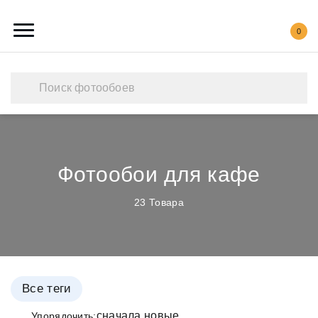
0
Каталог обоев
Наши работы
Создать свои фотообои
Фотообои для кафе
Акции
23 Товара
О нас
Контакты
Все теги
Упорядочить: