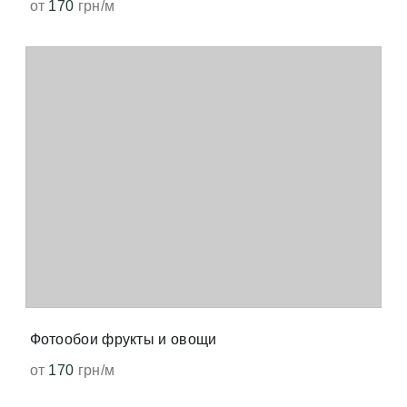
от
170
грн/м
Фотообои фрукты и овощи
от
170
грн/м