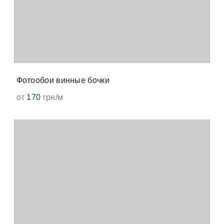
Фотообои винные бочки
от
170
грн/м