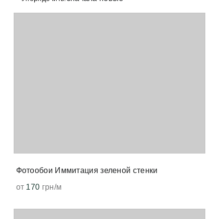
+38 (097) 151 87 57
Избранное
Кабинет
Фотообои Иммитация зеленой стенки
от
170
грн/м