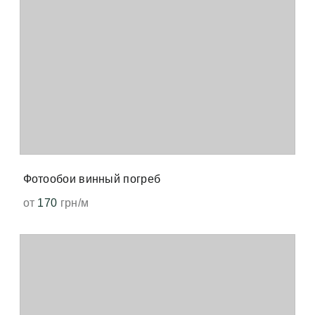
Фотообои винный погреб
от
170
грн/м