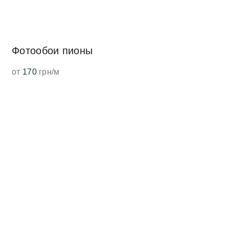
Фотообои пионы
от
170
грн/м