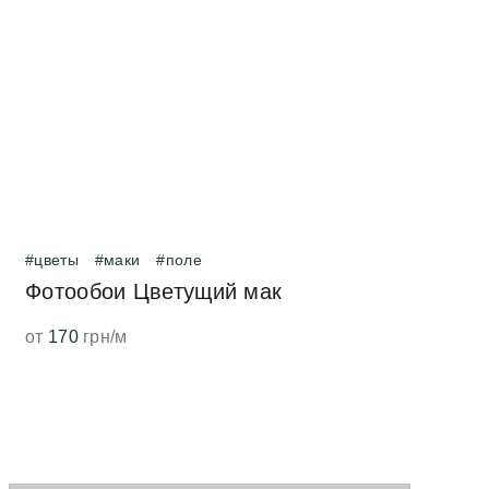
#цветы
#маки
#поле
Фотообои Цветущий мак
от
170
грн/м