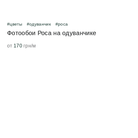
#цветы
#одуванчик
#роса
Фотообои Роса на одуванчике
от
170
грн/м