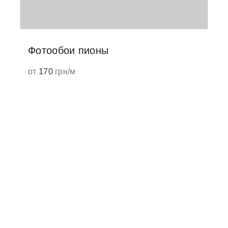
БОИ ПО ТИПУ
ЕНИЯ
и в гостиную
Фотообои пионы
и на потолок
от
170
грн/м
и для салона красоты
и для школы
и для ванной
и для кафе
и для кабинета
и для кухни
и для офиса
и для прихожей