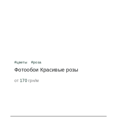
и в спальню
#цветы
#роза
Фотообои Красивые розы
от
170
грн/м