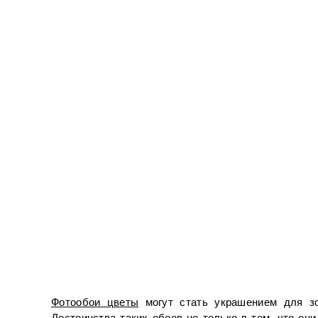
Фотообои цветы
 могут стать украшением для зо
Достоинства таких обоев не только в том, что о