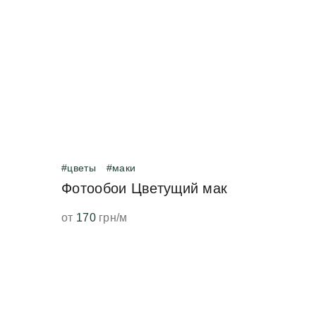
Фотообо
#цветы
#маки
Фотообои Цветущий мак
от
170
грн/м