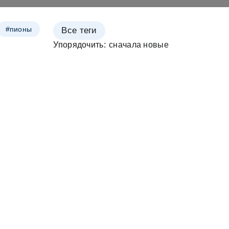
ои
#пионы
Все теги
Упорядочить:
ан
зета
ои
еты
ои