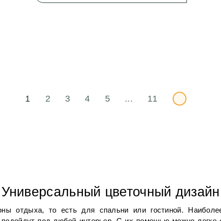
1
2
3
4
5
...
11
Универсальный цветочный дизайн
ны отдыха, то есть для спальни или гостиной. Наиболее
ни подойдут под любой интерьер. С их помощью можно легк