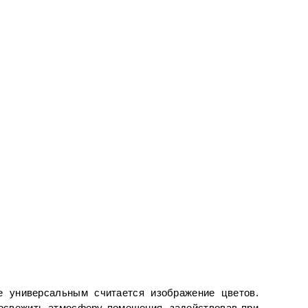
 универсальным считается изображение цветов. 
о освежить атмосферу помещения
, задействовав при 