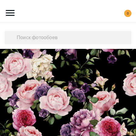
0
Каталог обоев
Наши работы
Создать свои фотообои
Акции
О нас
Контакты