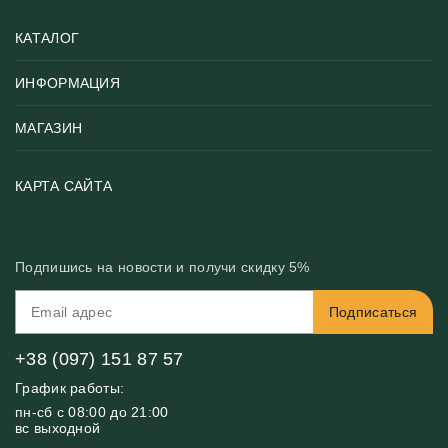
КАТАЛОГ
ИНФОРМАЦИЯ
Популярные
Тематики фотообоев
МАГАЗИН
Возврат товара
Хиты
Цены и текстуры
Фотообои по типу помещения
О нас
КАРТА САЙТА
Материалы
Фотообои по цвету
Вакансии
Рекомендации
Блог
Конфиденциальность
Подпишись на новости и получи скидку 5%
Инструкция
Бонусная программа
Связь с нами
Подписаться
FAQ
Контакты
Оплата и доставка
+38 (097) 151 87 57
График работы:
пн-сб с 08:00 до 21:00
вс выходной