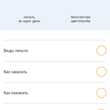
печать
бесплатная
за один день
цветопроба
Виды печати
Как заказать
Начните с выбора дизайна, который вам нравится.
Перед тем, как заказывать, вы должны измерить стену,
Как поклеить
которую хотите обожать, ширину и высоту.
Мы рекомендуем вам добавить дополнительный дюйм