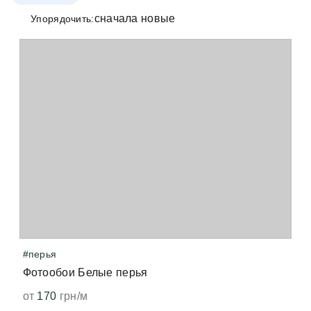
+38 (097) 151 87 57
#абстракция
#волна
Упорядочить:
Избранное
Кабинет
#перья
Фотообои Белые перья
от
170
грн/м