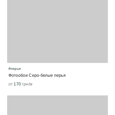
#перья
Фотообои Серо-белые перья
от
170
грн/м