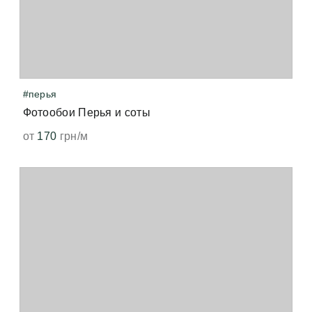
#перья
Фотообои Перья и соты
от
170
грн/м