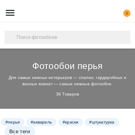
0
Каталог обоев
Наши работы
Создать свои фотообои
Фотообои перья
Акции
Для самых нежных интерьеров — спален, гардеробных и
ванных комнат — самые нежные фотообои.
36 Товаров
О нас
Контакты
#перья
#акварель
#краски
#штукатурка
Все теги
#стена
#бирюза
#пастель
#доски
#листья