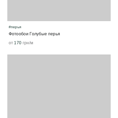
#перья
Фотообои Голубые перья
от
170
грн/м