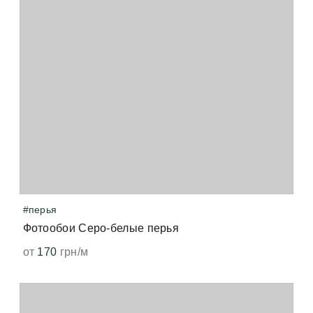
#перья
Фотообои Серо-белые перья
от
170
грн/м