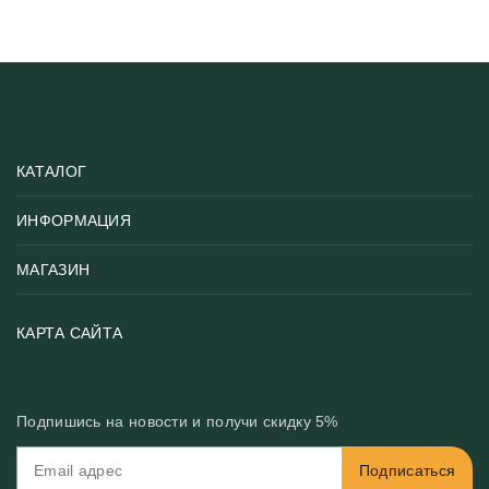
КАТАЛОГ
ИНФОРМАЦИЯ
Популярные
Тематики фотообоев
МАГАЗИН
Возврат товара
Хиты
Цены и текстуры
Фотообои по типу помещения
О нас
КАРТА САЙТА
Материалы
Фотообои по цвету
Вакансии
Рекомендации
Блог
Конфиденциальность
Подпишись на новости и получи скидку 5%
Инструкция
Бонусная программа
Связь с нами
Подписаться
FAQ