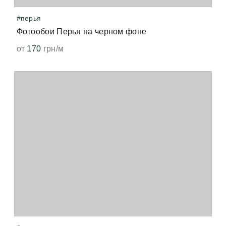
#перья
Фотообои Перья на черном фоне
от
170
грн/м