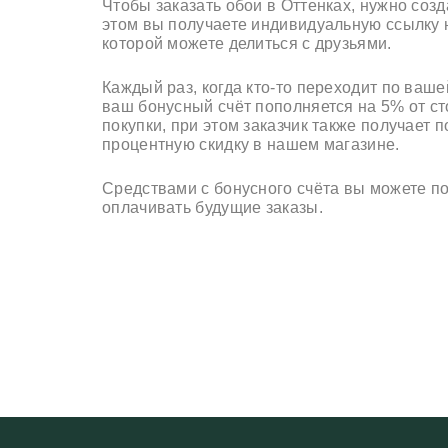
Чтобы заказать обои в Оттенках, нужно созд
этом вы получаете индивидуальную ссылку н
Фотообо
которой можете делиться с друзьями.
Фотообо
Каждый раз, когда кто-то переходит по вашей
Фотооб
ваш бонусный счёт пополняется на 5% от с
покупки, при этом заказчик также получает 
Фотообо
процентную скидку в нашем магазине.
Фотообо
Средствами с бонусного счёта вы можете п
оплачивать будущие заказы.
Фотообо
Фотообо
Фотообо