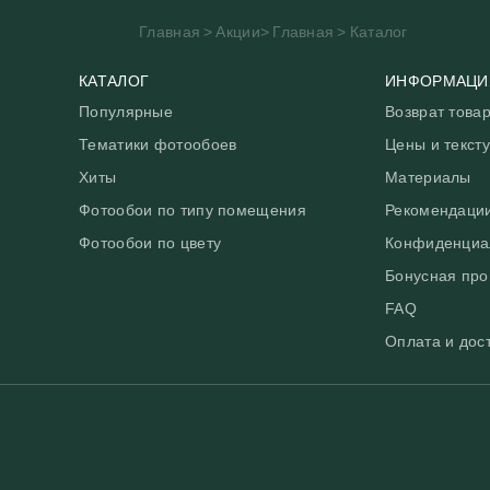
ХИТЫ
ФОТОО
Главная
>
Акции
>
Главная
>
Каталог
ПОМЕЩ
Фотообои в скандинавском
КАТАЛОГ
ИНФОРМАЦИ
стиле
Фотообо
Популярные
Возврат това
Фотообои Fluid art
Фотообо
Тематики фотообоев
Цены и текст
Фотообои под мрамор
Фотообо
Хиты
Материалы
Фотообои супергерои
Фотообои по типу помещения
Рекомендаци
Фотообо
Фотообои по цвету
Конфиденциа
Фотообо
Бонусная пр
Фотообо
FAQ
Фотообо
Оплата и дос
Фотообо
Фотообо
Фотообо