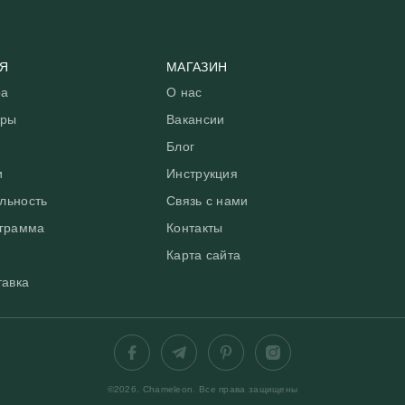
БОИ ПО ТИПУ
ЕНИЯ
Я
МАГАЗИН
и в гостиную
ра
О нас
и на потолок
уры
Вакансии
и для салона красоты
Блог
и
и для школы
Инструкция
льность
Связь с нами
и для ванной
ограмма
Контакты
и для кафе
Карта сайта
и для кабинета
тавка
и для кухни
и для офиса
и для прихожей
©2026. Chameleon. Все права защищены