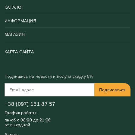
КАТАЛОГ
ИНФОРМАЦИЯ
Популярные
Тематики фотообоев
МАГАЗИН
Возврат товара
Хиты
Цены и текстуры
Фотообои по типу помещения
О нас
КАРТА САЙТА
Материалы
Фотообои по цвету
Вакансии
Рекомендации
Блог
Конфиденциальность
Подпишись на новости и получи скидку 5%
Инструкция
Бонусная программа
Связь с нами
Подписаться
FAQ
Контакты
Оплата и доставка
+38 (097) 151 87 57
График работы:
пн-сб с 08:00 до 21:00
вс выходной
Адрес: