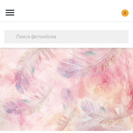
0
Каталог обоев
Наши работы
Создать свои фотообои
Акции
О нас
Контакты