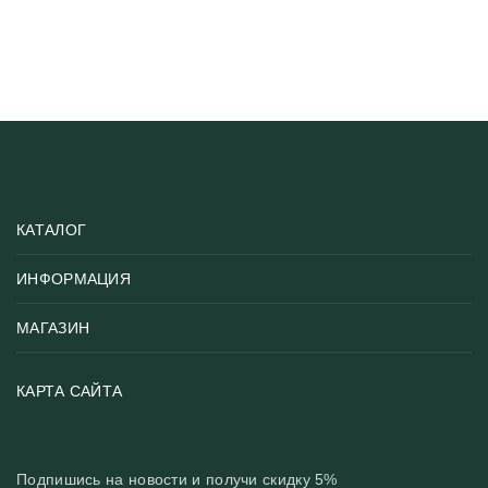
КАТАЛОГ
ИНФОРМАЦИЯ
Популярные
Тематики фотообоев
МАГАЗИН
Возврат товара
Хиты
Цены и текстуры
Фотообои по типу помещения
О нас
КАРТА САЙТА
Материалы
Фотообои по цвету
Вакансии
Рекомендации
Блог
Конфиденциальность
Подпишись на новости и получи скидку 5%
Инструкция