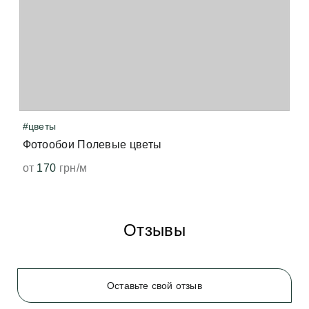
лёгкий запах. Он возникает при латексной печати, 
когда принтер нагревает виниловое покрытие — 
точно так же от печати нагревается бумага, и мы 
чувствуем запах свеженапечатанной книги. Не 
волнуйтесь, всё быстро выветрится и больше не 
появится. 
#цветы
Фотообои Полевые цветы
от
170
грн/м
Отзывы
Оставьте свой отзыв