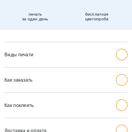
печать
бесплатная
за один день
цветопроба
Виды печати
Как заказать
Начните с выбора дизайна, который вам нравится.
Перед тем, как заказывать, вы должны измерить стену,
Как поклеить
которую хотите обожать, ширину и высоту.
Мы рекомендуем вам добавить дополнительный дюйм
на обе меры, так как стены могут немного наклоняться.
Доставка и оплата