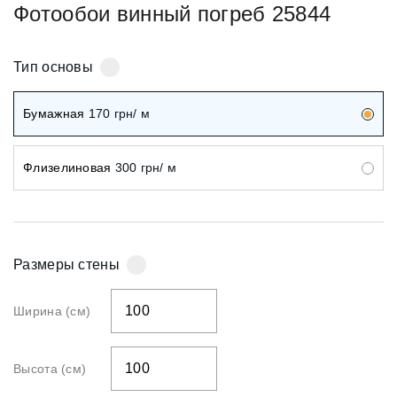
Фотообои винный погреб 25844
+38 (097) 151 87 57
Тип основы
Избранное
Кабинет
Бумажная
170
грн/ м
Флизелиновая
300
грн/ м
Размеры стены
Ширина (см)
Высота (см)