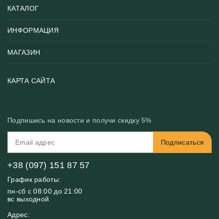
КАТАЛОГ
ИНФОРМАЦИЯ
Популярные
Тематики фотообоев
МАГАЗИН
Возврат товара
Хиты
Цены и текстуры
Фотообои по типу помещения
О нас
КАРТА САЙТА
Материалы
Фотообои по цвету
Вакансии
Рекомендации
Блог
Конфиденциальность
Подпишись на новости и получи скидку 5%
Инструкция
Бонусная программа
Связь с нами
Подписаться
FAQ
Контакты
Оплата и доставка
+38 (097) 151 87 57
График работы:
пн-сб с 08:00 до 21:00
вс выходной
Адрес: