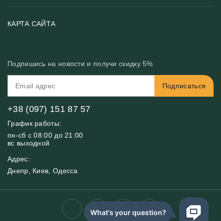
Хиты
Цены и текстуры
Фотообои по типу помещения
О нас
КАРТА САЙТА
Материалы
Фотообои по цвету
Вакансии
Рекомендации
Блог
Конфиденциальность
Подпишись на новости и получи скидку 5%
Инструкция
Бонусная программа
Связь с нами
Подписаться
FAQ
Контакты
Оплата и доставка
+38 (097) 151 87 57
График работы:
пн-сб с 08:00 до 21:00
вс выходной
Адрес:
Днепр, Киев, Одесса