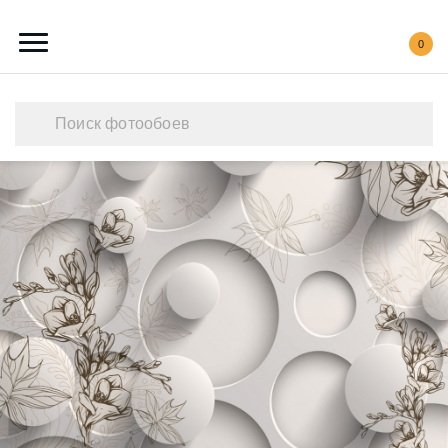
0
Каталог обоев
Наши работы
Создать свои фотообои
Акции
О нас
Контакты