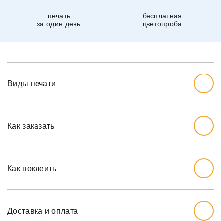
печать
бесплатная
за один день
цветопроба
Виды печати
Как заказать
Начните с выбора дизайна, который вам нравится.
Перед тем, как заказывать, вы должны измерить стену,
Как поклеить
которую хотите обожать, ширину и высоту.
Мы рекомендуем вам добавить дополнительный дюйм
на обе меры, так как стены могут немного наклоняться.
Доставка и оплата