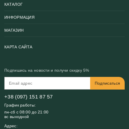
КАТАЛОГ
ИНФОРМАЦИЯ
Популярные
Тематики фотообоев
МАГАЗИН
Возврат товара
Хиты
Цены и текстуры
Фотообои по типу помещения
О нас
КАРТА САЙТА
Материалы
Фотообои по цвету
Вакансии
Рекомендации
Блог
Конфиденциальность
Подпишись на новости и получи скидку 5%
Инструкция
Бонусная программа
Связь с нами
Подписаться
FAQ
Контакты
Оплата и доставка
+38 (097) 151 87 57
График работы:
пн-сб с 08:00 до 21:00
вс выходной
Адрес: