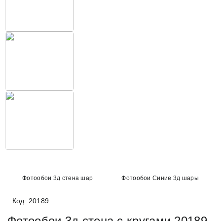
Фотообои 3д стена шар
Фотообои Синие 3д шары
Код: 20189
Фотообои 3д стена с кругами 20189