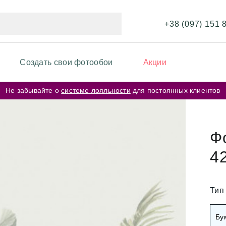
+38 (097) 151 
Создать свои фотообои
Акции
Не забывайте о
системе лояльности
для постоянных клиентов
ИКИ ФОТООБОЕВ
ФОТООБОИ ПО ЦВЕТУ
и перья
Бежевые фотообои
Ф
и карта мира
4
Серые фотообои
и кирпичная стена
Розовые фотообои
и космос
Тип
и города
Белые фотообои
Бу
рские цветы