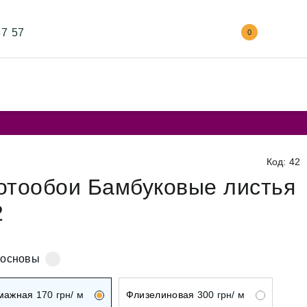
87 57
0
Код: 42
отообои Бамбуковые листья
2
 основы
мажная
170
грн/ м
Флизелиновая
300
грн/ м