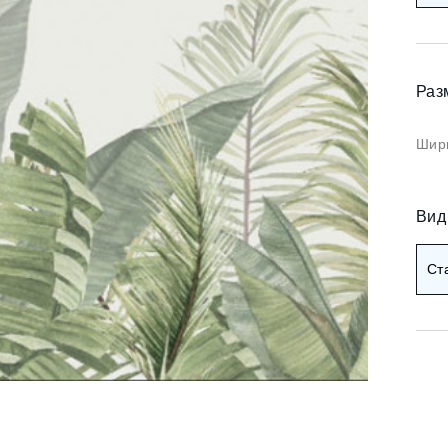
Коричневые фотооб
и арт
Черные фотообои
и деревья
Раз
ои мемфис
Красные фотообои
и геометрия
Шири
Оранжевые фотооб
и абстракция
Желтые фотообои
и горы и лес
Вид
и золото
Зеленые фотообои
Ст
и разное
Голубые фотообои
Синие фотообои
Фиолетовые фотооб