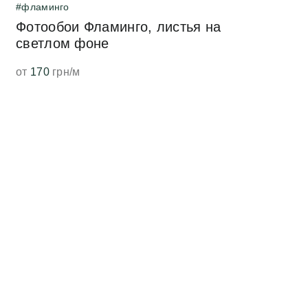
#фламинго
Фотообои Фламинго, листья на
светлом фоне
от
170
грн/м