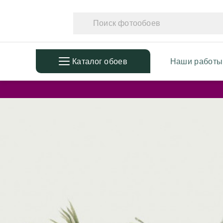
Каталог обоев
Наши работы
ПОПУЛЯРНЫЕ
ТЕМАТ
Фотообои в детскую
Фотообо
Дизайнерские листья
Фотообо
3D Фотообои
Фотообо
Фотообои расширяющие
Фотообо
пространство
Фотообо
Фотообои простые линии
Дизайне