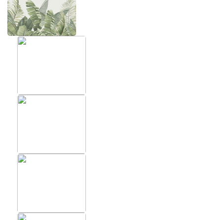
ХИТЫ
ФОТОО
ПОМЕЩ
Фотообои в скандинавском
стиле
Фотообо
Фотообои Fluid art
Фотообо
Фотообои под мрамор
Фотообо
Фотообои супергерои
Фотообо
Фотообо
Фотообо
Фотообо
Фотообо
Фотообо
Фотообо