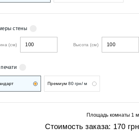
ои
меры стены
на (см)
Высота (см)
ои
 печати
андарт
Премиум
80 грн/ м
Площадь комнаты
1
м
ои
Стоимость заказа:
170 грн