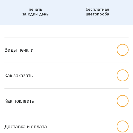
печать
бесплатная
за один день
цветопроба
Виды печати
Как заказать
Начните с выбора дизайна, который вам нравится.
Перед тем, как заказывать, вы должны измерить стену,
Как поклеить
которую хотите обожать, ширину и высоту.
Мы рекомендуем вам добавить дополнительный дюйм
на обе меры, так как стены могут немного наклоняться.
Доставка и оплата