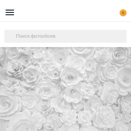
0
Каталог обоев
Наши работы
Создать свои фотообои
Акции
О нас
Контакты