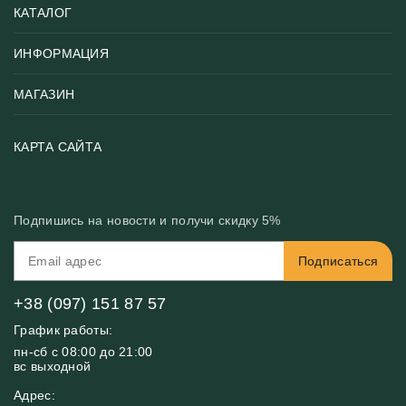
КАТАЛОГ
ИНФОРМАЦИЯ
Популярные
Тематики фотообоев
МАГАЗИН
Возврат товара
Хиты
Цены и текстуры
Фотообои по типу помещения
О нас
КАРТА САЙТА
Материалы
Фотообои по цвету
Вакансии
Рекомендации
Блог
Конфиденциальность
Подпишись на новости и получи скидку 5%
Инструкция
Бонусная программа
Связь с нами
Подписаться
FAQ
Контакты
Оплата и доставка
+38 (097) 151 87 57
График работы:
пн-сб с 08:00 до 21:00
вс выходной
Адрес: