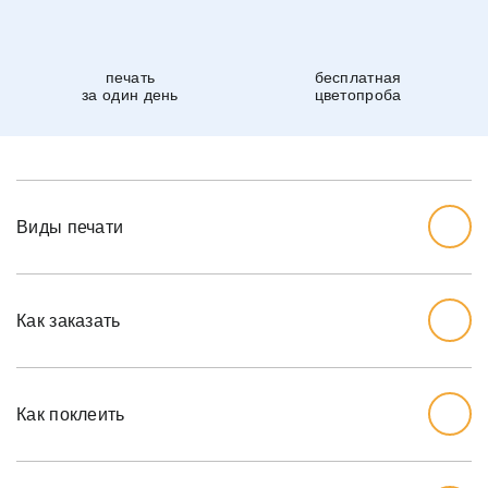
печать
бесплатная
за один день
цветопроба
Виды печати
Как заказать
Начните с выбора дизайна, который вам нравится.
Перед тем, как заказывать, вы должны измерить стену,
Как поклеить
которую хотите обожать, ширину и высоту.
Мы рекомендуем вам добавить дополнительный дюйм