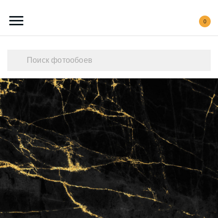
0
Каталог обоев
Наши работы
Создать свои фотообои
Акции
О нас
Контакты