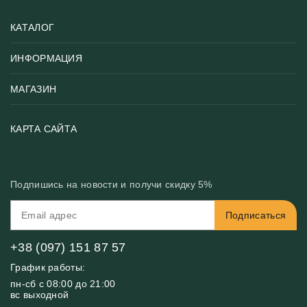
КАТАЛОГ
ИНФОРМАЦИЯ
Популярные
Тематики фотообоев
МАГАЗИН
Возврат товара
Хиты
Цены и текстуры
Фотообои по типу помещения
О нас
КАРТА САЙТА
Материалы
Фотообои по цвету
Вакансии
Рекомендации
Блог
Конфиденциальность
Подпишись на новости и получи скидку 5%
Инструкция
Бонусная программа
Связь с нами
Подписаться
FAQ
Контакты
Оплата и доставка
+38 (097) 151 87 57
График работы:
пн-сб с 08:00 до 21:00
вс выходной