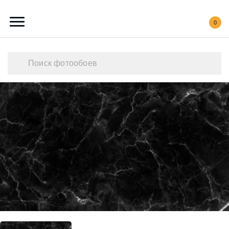
0
Каталог обоев
Наши работы
Создать свои фотообои
Акции
О нас
Контакты