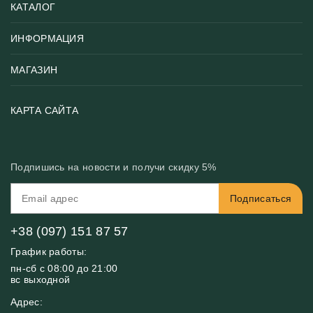
КАТАЛОГ
ИНФОРМАЦИЯ
Популярные
Тематики фотообоев
МАГАЗИН
Возврат товара
Хиты
Цены и текстуры
Фотообои по типу помещения
О нас
КАРТА САЙТА
Материалы
Фотообои по цвету
Вакансии
Рекомендации
Блог
Конфиденциальность
Подпишись на новости и получи скидку 5%
Инструкция
Бонусная программа
Связь с нами
Подписаться
FAQ
Контакты
Оплата и доставка
+38 (097) 151 87 57
График работы:
пн-сб с 08:00 до 21:00
вс выходной
Адрес: