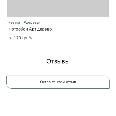
волнуйтесь, всё быстро выветрится и больше не 
появится. 
#ветки
#деревья
Фотообои Арт дерево
от
170
грн/м
Отзывы
Оставьте свой отзыв