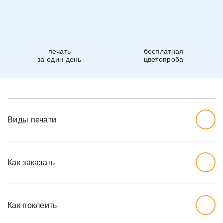
печать
бесплатная
за один день
цветопроба
Виды печати
Как заказать
Начните с выбора дизайна, который вам нравится.
Перед тем, как заказывать, вы должны измерить стену,
Как поклеить
которую хотите обожать, ширину и высоту.