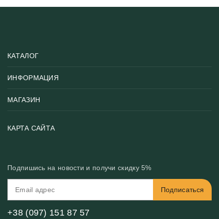
КАТАЛОГ
ИНФОРМАЦИЯ
Популярные
Тематики фотообоев
МАГАЗИН
Возврат товара
Хиты
Цены и текстуры
Фотообои по типу помещения
О нас
КАРТА САЙТА
Материалы
Фотообои по цвету
Вакансии
Рекомендации
Блог
Конфиденциальность
Подпишись на новости и получи скидку 5%
Инструкция
Бонусная программа
Связь с нами
Подписаться
FAQ
Контакты
Оплата и доставка
+38 (097) 151 87 57