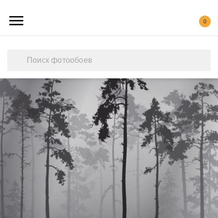
0
Каталог обоев
Наши работы
Создать свои фотообои
Акции
О нас
Контакты