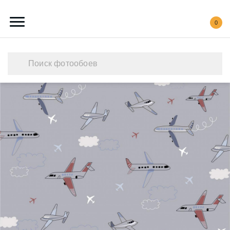
0
Каталог обоев
Наши работы
Создать свои фотообои
Акции
О нас
Контакты