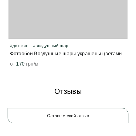
когда принтер нагревает виниловое покрытие — 
точно так же от печати нагревается бумага, и мы 
чувствуем запах свеженапечатанной книги. Не 
волнуйтесь, всё быстро выветрится и больше не 
появится. 
#детские
#воздушный шар
Фотообои Воздушные шары украшены цветами
от
170
грн/м
Отзывы
Оставьте свой отзыв