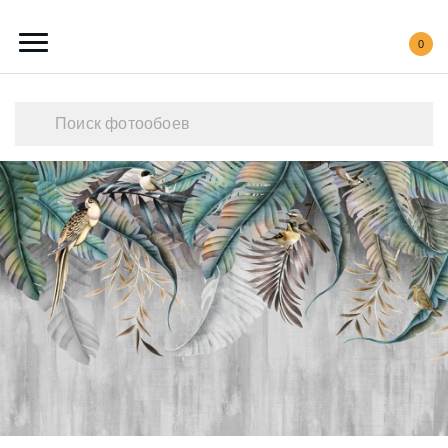
0
Каталог обоев
Наши работы
Создать свои фотообои
Акции
О нас
Контакты