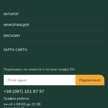
КАТАЛОГ
ИНФОРМАЦИЯ
Популярные
Тематики фотообоев
МАГАЗИН
Возврат товара
Хиты
Цены и текстуры
Фотообои по типу помещения
О нас
КАРТА САЙТА
Материалы
Фотообои по цвету
Вакансии
Рекомендации
Блог
Конфиденциальность
Подпишись на новости и получи скидку 5%
Инструкция
Бонусная программа
Связь с нами
Подписаться
FAQ
Контакты
Оплата и доставка
+38 (097) 151 87 57
График работы:
пн-сб с 08:00 до 21:00