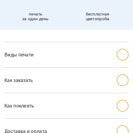
печать
бесплатная
за один день
цветопроба
Виды печати
Как заказать
Начните с выбора дизайна, который вам нравится.
Перед тем, как заказывать, вы должны измерить стену,
Как поклеить
которую хотите обожать, ширину и высоту.
Мы рекомендуем вам добавить дополнительный дюйм
на обе меры, так как стены могут немного наклоняться.
Доставка и оплата