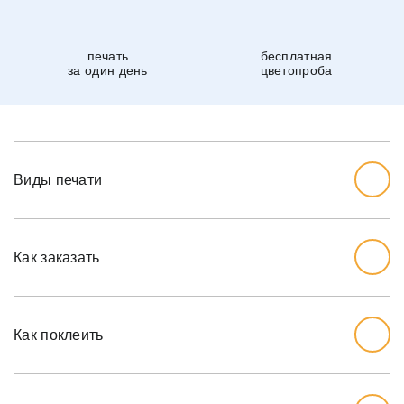
печать
бесплатная
за один день
цветопроба
Виды печати
Как заказать
Начните с выбора дизайна, который вам нравится.
Перед тем, как заказывать, вы должны измерить стену,
Как поклеить
которую хотите обожать, ширину и высоту.
Мы рекомендуем вам добавить дополнительный дюйм
на обе меры, так как стены могут немного наклоняться.