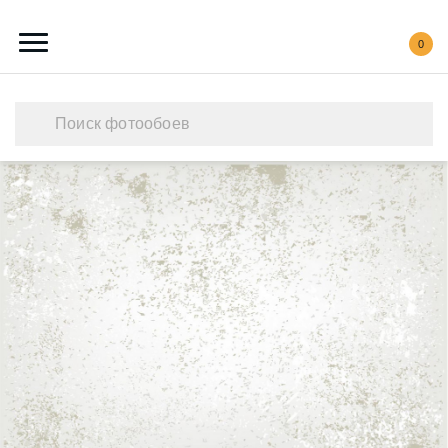
0
Каталог обоев
Наши работы
Создать свои фотообои
Акции
О нас
Контакты