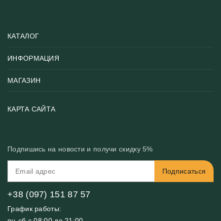
КАТАЛОГ
ИНФОРМАЦИЯ
Популярные
Тематики фотообоев
МАГАЗИН
Возврат товара
Хиты
Цены и текстуры
Фотообои по типу помещения
О нас
КАРТА САЙТА
Материалы
Фотообои по цвету
Вакансии
Рекомендации
Блог
Конфиденциальность
Подпишись на новости и получи скидку 5%
Инструкция
Бонусная программа
Связь с нами
Подписаться
FAQ
Контакты
Оплата и доставка
+38 (097) 151 87 57
График работы:
пн-сб с 08:00 до 21:00