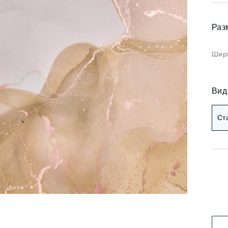
Коричневые фотооб
и арт
Черные фотообои
Раз
и деревья
ои мемфис
Красные фотообои
Шири
и геометрия
Оранжевые фотооб
и абстракция
Вид
Желтые фотообои
и горы и лес
Ст
и золото
Зеленые фотообои
и разное
Голубые фотообои
Синие фотообои
Фиолетовые фотооб