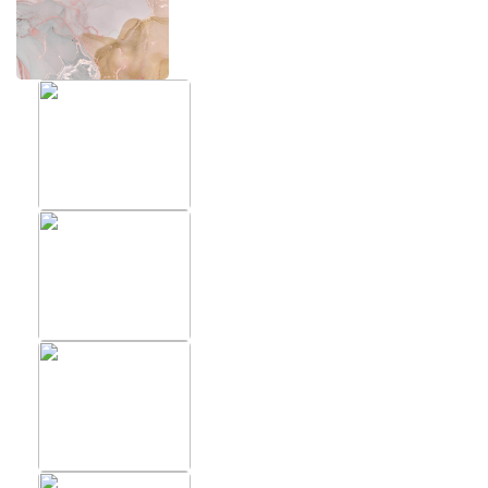
ХИТЫ
ФОТОО
ПОМЕЩ
Фотообои в скандинавском
стиле
Фотообо
Фотообои Fluid art
Фотообо
Фотообои под мрамор
Фотообо
Фотообои супергерои
Фотообо
Фотообо
Фотообо
Фотообо
Фотообо
Фотообо
Фотообо