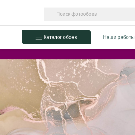
Каталог обоев
Наши работы
ПОПУЛЯРНЫЕ
ТЕМАТ
Фотообои в детскую
Фотообо
Дизайнерские листья
Фотообо
3D Фотообои
Фотообо
Фотообои расширяющие
Фотообо
пространство
Фотообо
Фотообои простые линии
Дизайне