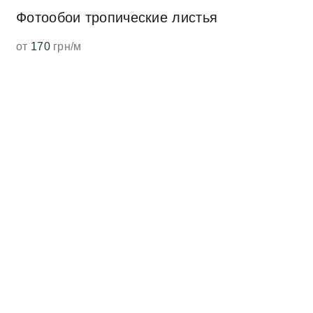
Фотообои тропические листья
от
170
грн/м