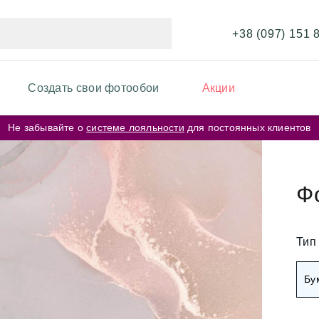
+38 (097) 151 
Создать свои фотообои
Акции
Не забывайте о
системе лояльности
для постоянных клиентов
ИКИ ФОТООБОЕВ
ФОТООБОИ ПО ЦВЕТУ
и перья
Бежевые фотообои
Ф
и карта мира
Серые фотообои
и кирпичная стена
Тип
Розовые фотообои
и космос
Бу
и города
Белые фотообои
рские цветы