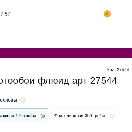
87 57
0
Код: 27544
отообои флюид арт 27544
 основы
мажная
170
грн/ м
Флизелиновая
300
грн/ м