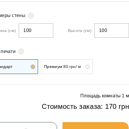
ои
меры стены
на (см)
Высота (см)
ои
 печати
андарт
Премиум
80 грн/ м
Площадь комнаты
1
м
Стоимость заказа:
170 грн
ои