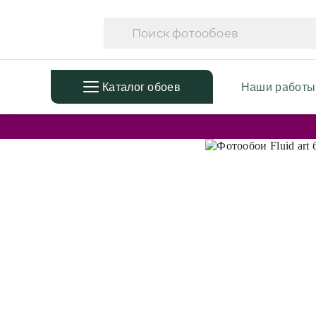
Каталог обоев
Наши работы
ПОПУЛЯРНЫЕ
ТЕМАТ
Фотообои в детскую
Фотооб
Дизайнерские листья
Фотооб
3D Фотообои
Фотооб
Фотообои расширяющие
Фотооб
пространство
Фотооб
Фотообои простые линии
Дизайн