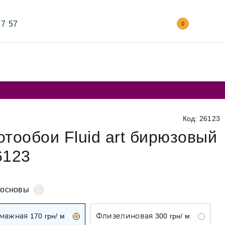
87 57
0
У
Код: 26123
и
отообои Fluid art бирюзовый
6123
и
 основы
мажная
Флизелиновая
170
грн/ м
300
грн/ м