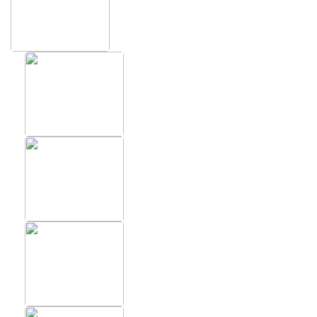
ХИТЫ
ФОТОО
ПОМЕ
Фотообои в скандинавском
стиле
Фотооб
Фотообои Fluid art
Фотооб
Фотообои под мрамор
Фотооб
красот
Фотообои супергерои
Фотооб
Фотооб
Фотооб
Фотооб
Фотооб
Фотооб
Фотооб