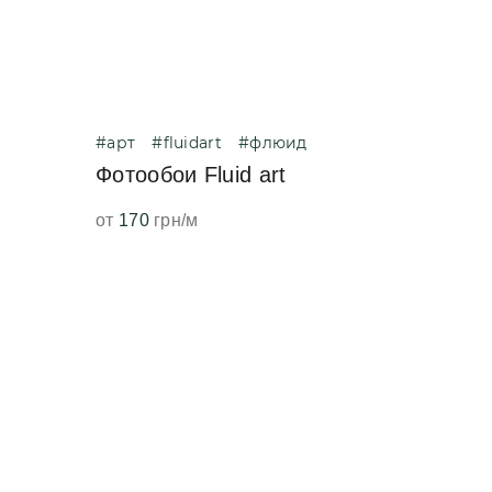
#арт
#fluidart
#флюид
Фотообои Fluid art
от
170
грн/м