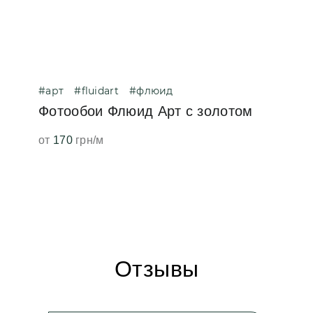
#арт
#fluidart
#флюид
Фотообои Флюид Арт с золотом
от
170
грн/м
Отзывы