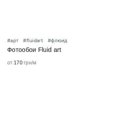
#арт
#fluidart
#флюид
Фотообои Fluid art
от
170
грн/м