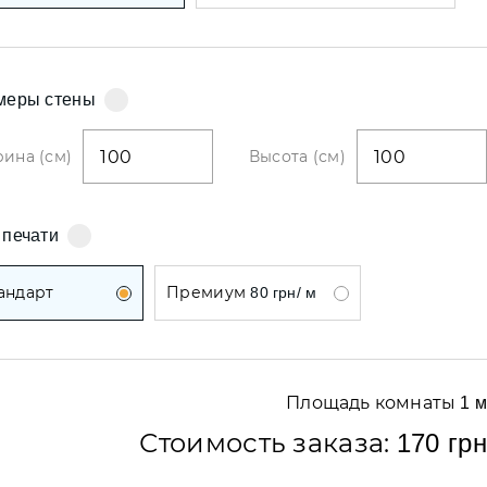
обои
меры стены
и
ина (см)
Высота (см)
бои
 печати
и
андарт
Премиум
80 грн/ м
Площадь комнаты
1
м
обои
Стоимость заказа:
170 грн