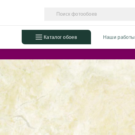
Каталог обоев
Наши работы
ПОПУЛЯРНЫЕ
ТЕМАТ
Фотообои в детскую
Фотообо
Дизайнерские листья
Фотообо
3D Фотообои
Фотообо
Фотообои расширяющие
Фотообо
пространство
Фотообо
Фотообои простые линии
Дизайне