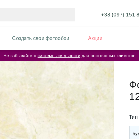
+38 (097) 151 
Создать свои фотообои
Акции
Не забывайте о
системе лояльности
для постоянных клиентов
ИКИ ФОТООБОЕВ
ФОТООБОИ ПО ЦВЕТУ
и перья
Бежевые фотообои
Ф
и карта мира
1
Серые фотообои
и кирпичная стена
Розовые фотообои
и космос
Тип
и города
Белые фотообои
Бу
рские цветы