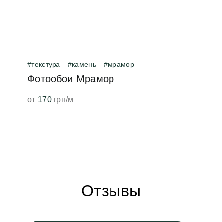
#текстура
#камень
#мрамор
Фотообои Мрамор
от
170
грн/м
Отзывы