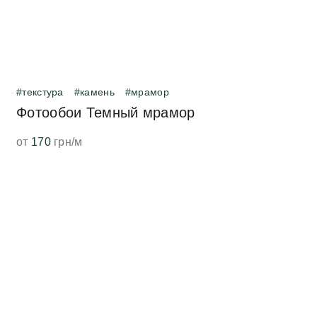
#текстура
#камень
#мрамор
Фотообои Темный мрамор
от
170
грн/м