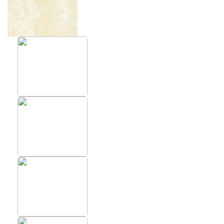
ХИТЫ
ФОТОО
ПОМЕЩ
Фотообои в скандинавском
стиле
Фотообо
Фотообои Fluid art
Фотообо
Фотообои под мрамор
Фотообо
Фотообои супергерои
Фотообо
Фотообо
Фотообо
Фотообо
Фотообо
Фотообо
Фотообо