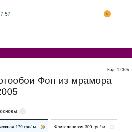
87 57
0
Код: 12005
отообои Фон из мрамора
2005
 основы
мажная
170
грн/ м
Флизелиновая
300
грн/ м