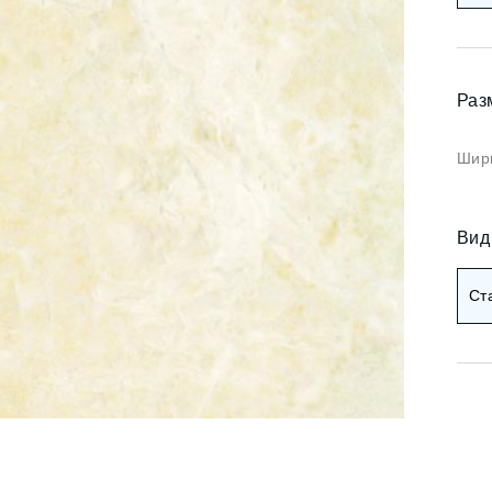
Коричневые фотооб
и арт
Черные фотообои
и деревья
Раз
ои мемфис
Красные фотообои
и геометрия
Шири
Оранжевые фотооб
и абстракция
Желтые фотообои
и горы и лес
Вид
и золото
Зеленые фотообои
Ст
и разное
Голубые фотообои
Синие фотообои
Фиолетовые фотооб