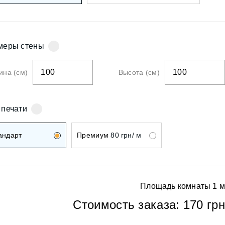
ои
меры стены
на (см)
Высота (см)
ои
 печати
андарт
Премиум
80 грн/ м
Площадь комнаты
1
м
ои
Стоимость заказа:
170 грн