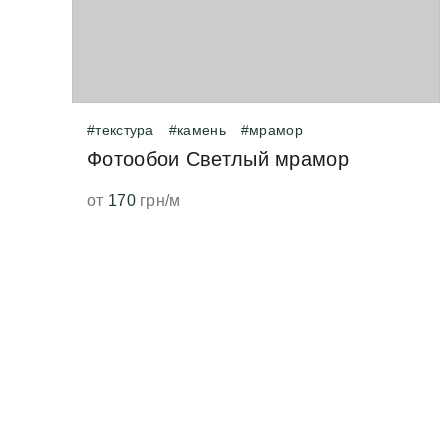
#текстура
#камень
#мрамор
Фотообои Светлый мрамор
от
170
грн/м