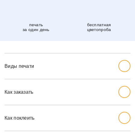
печать
бесплатная
за один день
цветопроба
Виды печати
Как заказать
Начните с выбора дизайна, который вам нравится.
Перед тем, как заказывать, вы должны измерить стену,
Как поклеить
которую хотите обожать, ширину и высоту.
Мы рекомендуем вам добавить дополнительный дюйм