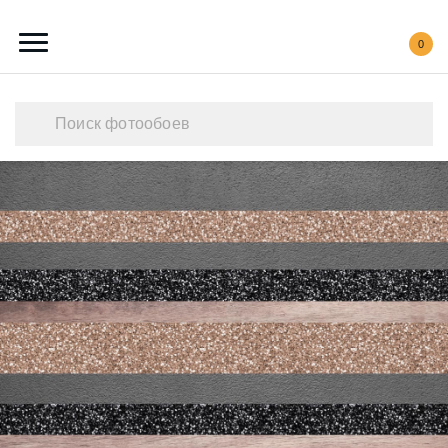
0
Каталог обоев
Наши работы
Создать свои фотообои
Акции
О нас
Контакты