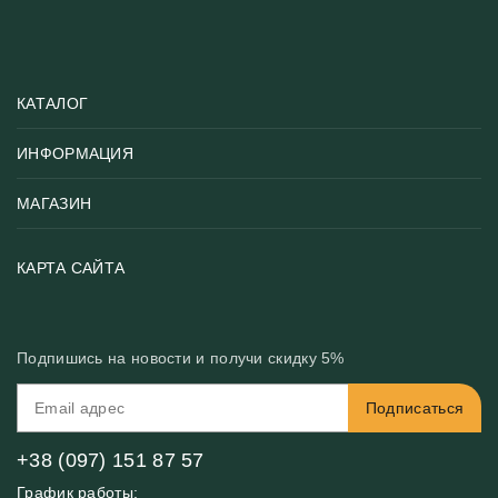
КАТАЛОГ
ИНФОРМАЦИЯ
Популярные
Тематики фотообоев
МАГАЗИН
Возврат товара
Хиты
Цены и текстуры
Фотообои по типу помещения
О нас
КАРТА САЙТА
Материалы
Фотообои по цвету
Вакансии
Рекомендации
Блог
Конфиденциальность
Подпишись на новости и получи скидку 5%
Инструкция
Бонусная программа
Связь с нами
Подписаться
FAQ
Контакты
Оплата и доставка
+38 (097) 151 87 57
График работы: