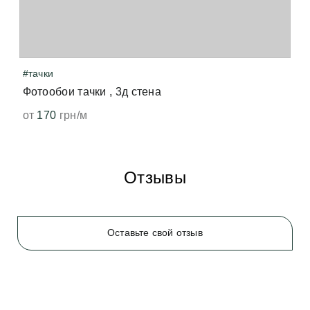
точно так же от печати нагревается бумага, и мы 
чувствуем запах свеженапечатанной книги. Не 
волнуйтесь, всё быстро выветрится и больше не 
появится. 
#тачки
Фотообои тачки , 3д стена
от
170
грн/м
Отзывы
Оставьте свой отзыв