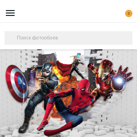
0
Каталог обоев
Наши работы
Создать свои фотообои
Акции
О нас
Контакты