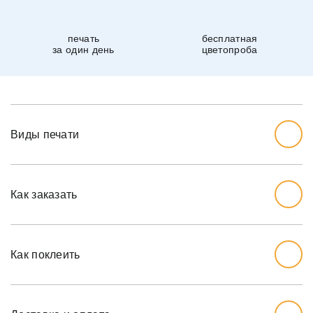
печать
бесплатная
за один день
цветопроба
Виды печати
Как заказать
Начните с выбора дизайна, который вам нравится.
Перед тем, как заказывать, вы должны измерить стену,
Как поклеить
которую хотите обожать, ширину и высоту.
Мы рекомендуем вам добавить дополнительный дюйм
на обе меры, так как стены могут немного наклоняться.