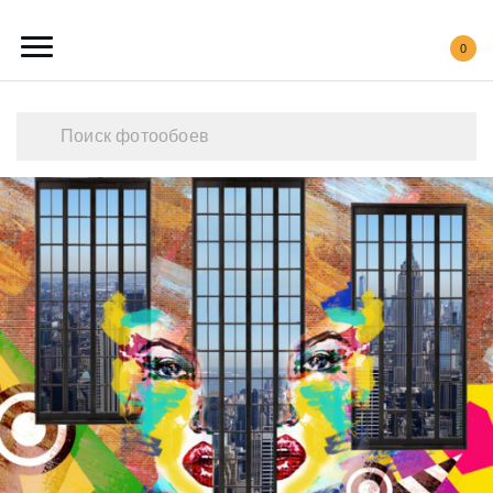
0
Каталог обоев
Наши работы
Создать свои фотообои
Акции
О нас
Контакты