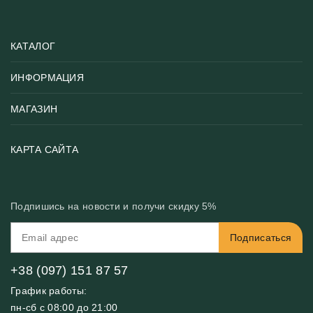
КАТАЛОГ
ИНФОРМАЦИЯ
Популярные
Тематики фотообоев
МАГАЗИН
Возврат товара
Хиты
Цены и текстуры
Фотообои по типу помещения
О нас
КАРТА САЙТА
Материалы
Фотообои по цвету
Вакансии
Рекомендации
Блог
Конфиденциальность
Подпишись на новости и получи скидку 5%
Инструкция
Бонусная программа
Связь с нами
Подписаться
FAQ
Контакты
Оплата и доставка
+38 (097) 151 87 57
График работы:
пн-сб с 08:00 до 21:00