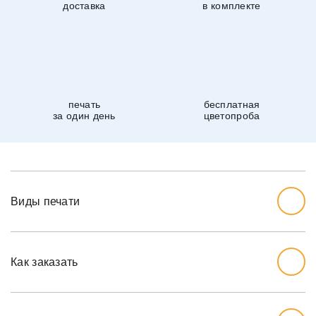
доставка
в комплекте
печать
бесплатная
за один день
цветопроба
Виды печати
Как заказать
Начните с выбора дизайна, который вам нравится.
Перед тем, как заказывать, вы должны измерить стену,