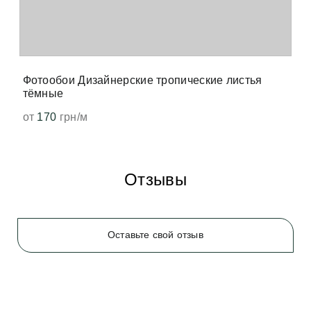
точно так же от печати нагревается бумага, и мы 
чувствуем запах свеженапечатанной книги. Не 
волнуйтесь, всё быстро выветрится и больше не 
появится. 
Фотообои Дизайнерские тропические листья
тёмные
от
170
грн/м
Отзывы
Оставьте свой отзыв