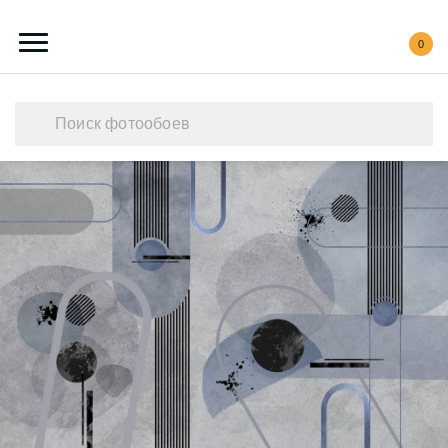
0
Каталог обоев
Наши работы
Создать свои фотообои
Акции
О нас
Контакты