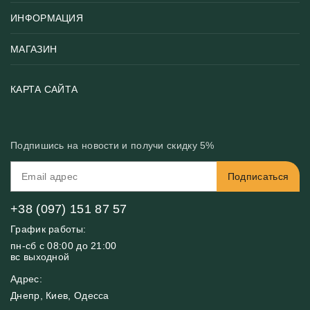
ИНФОРМАЦИЯ
Популярные
Тематики фотообоев
МАГАЗИН
Возврат товара
Хиты
Цены и текстуры
Фотообои по типу помещения
О нас
КАРТА САЙТА
Материалы
Фотообои по цвету
Вакансии
Рекомендации
Блог
Конфиденциальность
Подпишись на новости и получи скидку 5%
Инструкция
Бонусная программа
Связь с нами
Подписаться
FAQ
Контакты
Оплата и доставка
+38 (097) 151 87 57
График работы:
пн-сб с 08:00 до 21:00
вс выходной
Адрес:
Днепр, Киев, Одесса