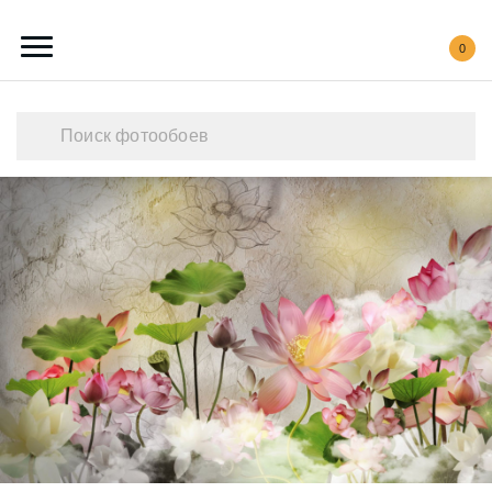
0
Каталог обоев
Наши работы
Создать свои фотообои
Акции
О нас
Контакты