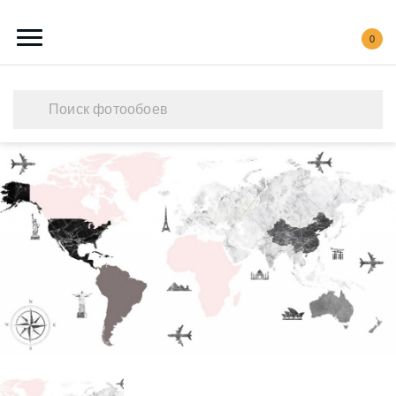
0
Каталог обоев
Наши работы
Создать свои фотообои
Акции
О нас
Контакты