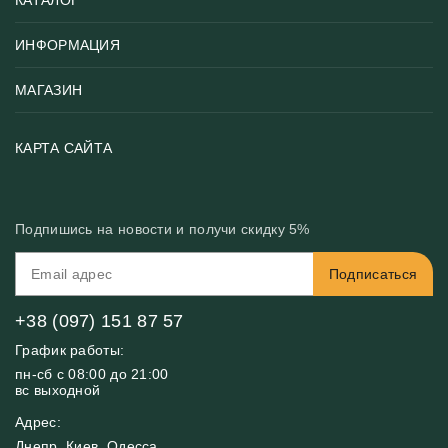
ИНФОРМАЦИЯ
Популярные
Тематики фотообоев
МАГАЗИН
Возврат товара
Хиты
Цены и текстуры
Фотообои по типу помещения
О нас
КАРТА САЙТА
Материалы
Фотообои по цвету
Вакансии
Рекомендации
Блог
Конфиденциальность
Подпишись на новости и получи скидку 5%
Инструкция
Бонусная программа
Связь с нами
Подписаться
FAQ
Контакты
Оплата и доставка
+38 (097) 151 87 57
График работы:
пн-сб с 08:00 до 21:00
вс выходной
Адрес:
Днепр, Киев, Одесса