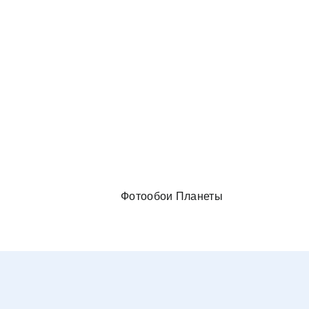
и в спальню
Фотообои Планеты