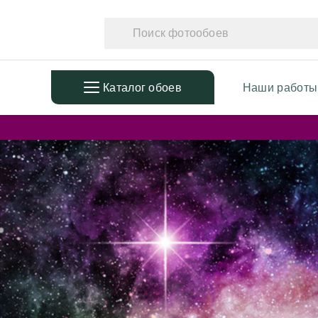
Каталог обоев
Наши работы
ПОПУЛЯРНЫЕ
ТЕМАТ
Фотообои в детскую
Фотообо
Дизайнерские листья
Фотообо
3D Фотообои
Фотообо
Фотообои расширяющие
Фотообо
пространство
Фотообо
Фотообои простые линии
Дизайне