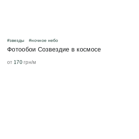
#звезды
#ночное небо
Фотообои Созвездие в космосе
от
170
грн/м