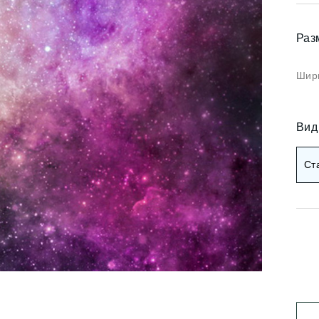
Коричневые фотооб
и арт
Черные фотообои
Раз
и деревья
ои мемфис
Красные фотообои
Шири
и геометрия
Оранжевые фотооб
и абстракция
Вид
Желтые фотообои
и горы и лес
Ст
и золото
Зеленые фотообои
и разное
Голубые фотообои
Синие фотообои
Фиолетовые фотооб