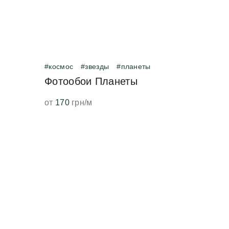
#космос
#звезды
#планеты
Фотообои Планеты
от
170
грн/м