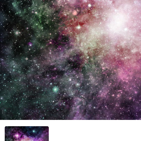
Фотообо
Фотообо
Фотооб
Фотообо
Фотообо
Фотообо
Фотообо
Фотообо