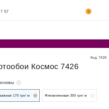
87 57
0
Код: 7426
отообои Космос 7426
 основы
мажная
170
грн/ м
Флизелиновая
300
грн/ м