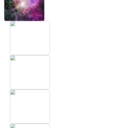
ХИТЫ
ФОТОО
ПОМЕЩ
Фотообои в скандинавском
стиле
Фотообо
Фотообои Fluid art
Фотообо
Фотообои под мрамор
Фотообо
Фотообои супергерои
Фотообо
Фотообо
Фотообо
Фотообо
Фотообо
Фотообо
Фотообо