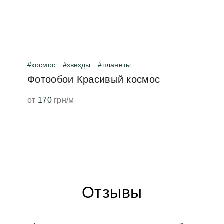
#космос
#звезды
#планеты
Фотообои Красивый космос
от
170
грн/м
Отзывы