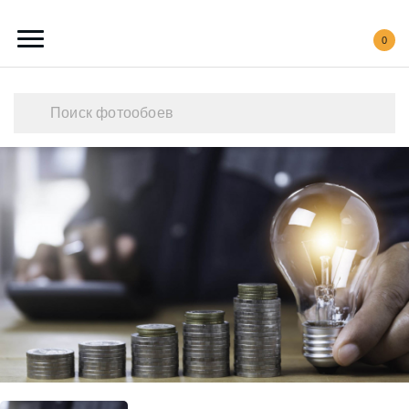
0
Каталог обоев
Наши работы
Создать свои фотообои
Акции
О нас
Контакты