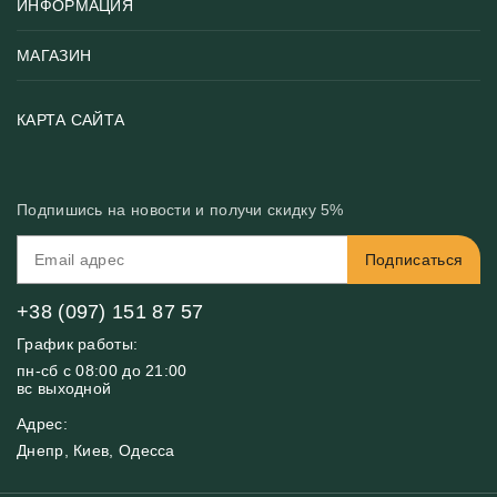
ИНФОРМАЦИЯ
Популярные
Тематики фотообоев
МАГАЗИН
Возврат товара
Хиты
Цены и текстуры
Фотообои по типу помещения
О нас
КАРТА САЙТА
Материалы
Фотообои по цвету
Вакансии
Рекомендации
Блог
Конфиденциальность
Подпишись на новости и получи скидку 5%
Инструкция
Бонусная программа
Связь с нами
Подписаться
FAQ
Контакты
Оплата и доставка
+38 (097) 151 87 57
График работы:
пн-сб с 08:00 до 21:00
вс выходной
Адрес:
Днепр, Киев, Одесса