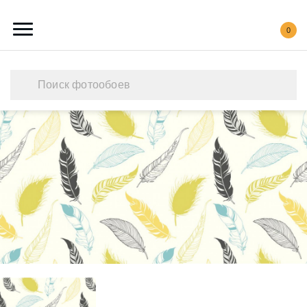
0
Каталог обоев
Наши работы
Создать свои фотообои
Акции
О нас
Контакты