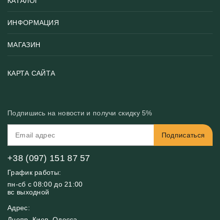
КАТАЛОГ
ИНФОРМАЦИЯ
Популярные
Тематики фотообоев
МАГАЗИН
Возврат товара
Хиты
Цены и текстуры
Фотообои по типу помещения
О нас
КАРТА САЙТА
Материалы
Фотообои по цвету
Вакансии
Рекомендации
Блог
Конфиденциальность
Подпишись на новости и получи скидку 5%
Инструкция
Бонусная программа
Связь с нами
Подписаться
FAQ
Контакты
Оплата и доставка
+38 (097) 151 87 57
График работы:
пн-сб с 08:00 до 21:00
вс выходной
Адрес:
Днепр, Киев, Одесса