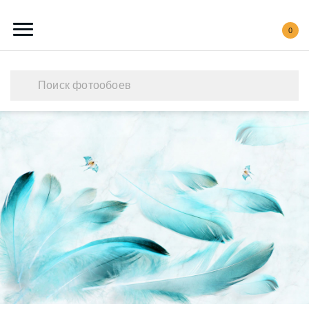
0
Каталог обоев
Наши работы
Создать свои фотообои
Акции
О нас
Контакты