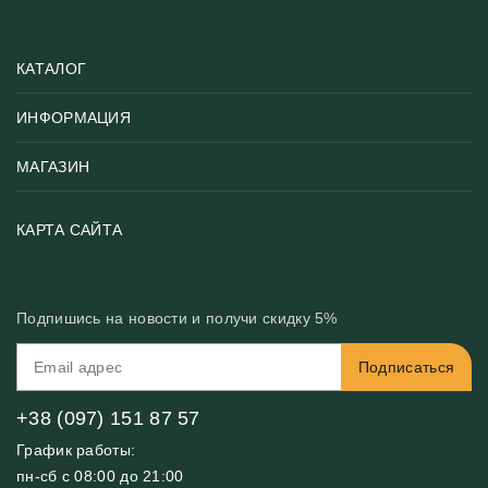
КАТАЛОГ
ИНФОРМАЦИЯ
Популярные
Тематики фотообоев
МАГАЗИН
Возврат товара
Хиты
Цены и текстуры
Фотообои по типу помещения
О нас
КАРТА САЙТА
Материалы
Фотообои по цвету
Вакансии
Рекомендации
Блог
Конфиденциальность
Подпишись на новости и получи скидку 5%
Инструкция
Бонусная программа
Связь с нами
Подписаться
FAQ
Контакты
Оплата и доставка
+38 (097) 151 87 57
График работы:
пн-сб с 08:00 до 21:00