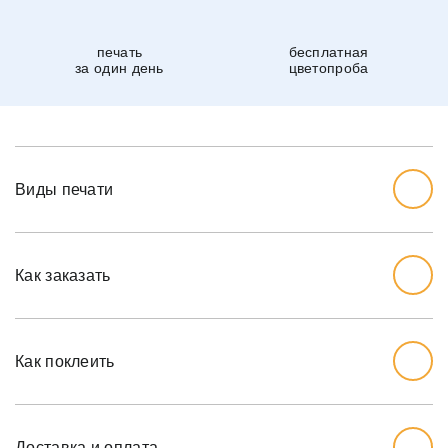
печать
бесплатная
за один день
цветопроба
Виды печати
Как заказать
Начните с выбора дизайна, который вам нравится.
Перед тем, как заказывать, вы должны измерить стену,
Как поклеить
которую хотите обожать, ширину и высоту.
Мы рекомендуем вам добавить дополнительный дюйм
на обе меры, так как стены могут немного наклоняться.
Доставка и оплата