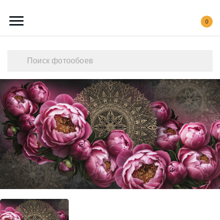
0
Каталог обоев
Наши работы
Создать свои фотообои
Акции
О нас
Контакты