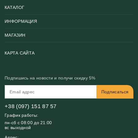
КАТАЛОГ
ИНФОРМАЦИЯ
Популярные
Тематики фотообоев
МАГАЗИН
Возврат товара
Хиты
Цены и текстуры
Фотообои по типу помещения
О нас
КАРТА САЙТА
Материалы
Фотообои по цвету
Вакансии
Рекомендации
Блог
Конфиденциальность
Подпишись на новости и получи скидку 5%
Инструкция
Бонусная программа
Связь с нами
Подписаться
FAQ
Контакты
Оплата и доставка
+38 (097) 151 87 57
График работы:
пн-сб с 08:00 до 21:00
вс выходной
Адрес: