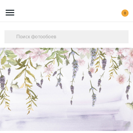
0
Каталог обоев
Наши работы
Создать свои фотообои
Акции
О нас
Контакты