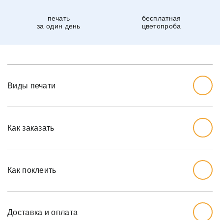
печать
бесплатная
за один день
цветопроба
Виды печати
Как заказать
Начните с выбора дизайна, который вам нравится.
Перед тем, как заказывать, вы должны измерить стену,
Как поклеить
которую хотите обожать, ширину и высоту.
Мы рекомендуем вам добавить дополнительный дюйм
на обе меры, так как стены могут немного наклоняться.
Доставка и оплата