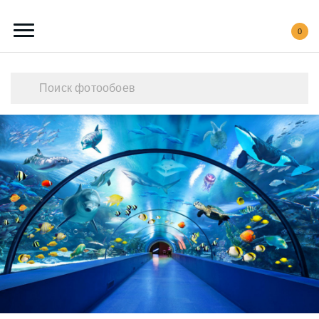
0
Каталог обоев
Наши работы
Создать свои фотообои
Акции
О нас
Контакты