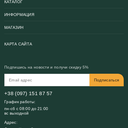
КАТАЛОГ
ИНФОРМАЦИЯ
Популярные
Тематики фотообоев
МАГАЗИН
Возврат товара
Хиты
Цены и текстуры
Фотообои по типу помещения
О нас
КАРТА САЙТА
Материалы
Фотообои по цвету
Вакансии
Рекомендации
Блог
Конфиденциальность
Подпишись на новости и получи скидку 5%
Инструкция
Бонусная программа
Связь с нами
Подписаться
FAQ
Контакты
Оплата и доставка
+38 (097) 151 87 57
График работы:
пн-сб с 08:00 до 21:00
вс выходной
Адрес: