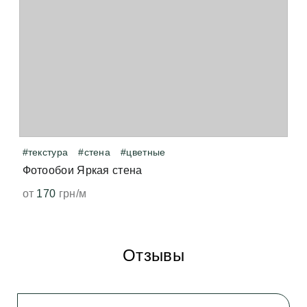
В первые дни после печати у обоев может оставаться 
лёгкий запах. Он возникает при латексной печати, 
когда принтер нагревает виниловое покрытие — 
точно так же от печати нагревается бумага, и мы 
чувствуем запах свеженапечатанной книги. Не 
волнуйтесь, всё быстро выветрится и больше не 
появится. 
#текстура
#стена
#цветные
Фотообои Яркая стена
от
170
грн/м
Отзывы