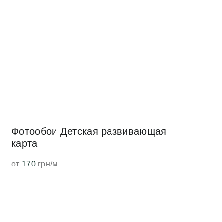
Фотообои Детская развивающая
карта
от
170
грн/м