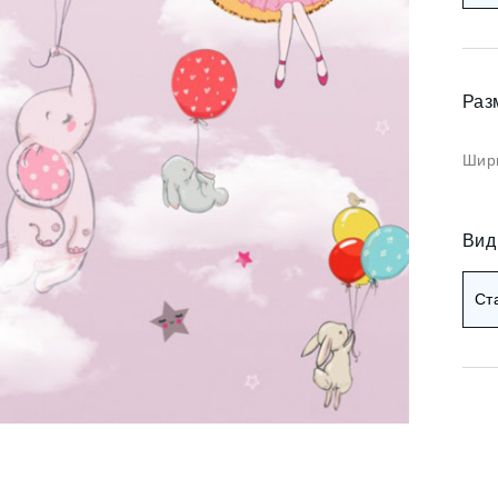
Коричневые фотооб
и арт
Черные фотообои
и деревья
Раз
ои мемфис
Красные фотообои
и геометрия
Шири
Оранжевые фотооб
и абстракция
Желтые фотообои
и горы и лес
Вид
и золото
Зеленые фотообои
Ст
и разное
Голубые фотообои
Синие фотообои
Фиолетовые фотооб