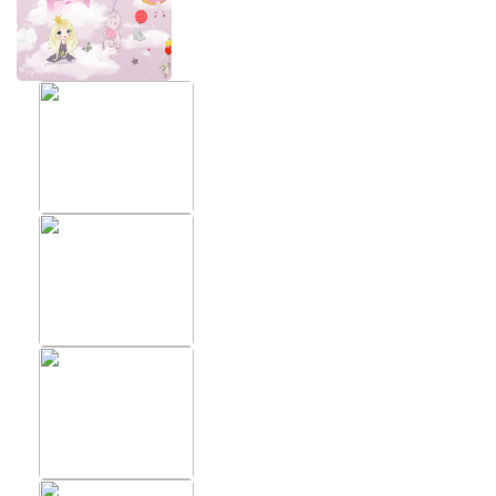
ХИТЫ
ФОТОО
ПОМЕЩ
Фотообои в скандинавском
стиле
Фотообо
Фотообои Fluid art
Фотообо
Фотообои под мрамор
Фотообо
Фотообои супергерои
Фотообо
Фотообо
Фотообо
Фотообо
Фотообо
Фотообо
Фотообо