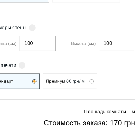
ои
меры стены
на (см)
Высота (см)
ои
 печати
андарт
Премиум
80 грн/ м
Площадь комнаты
1
м
ои
Стоимость заказа:
170 грн