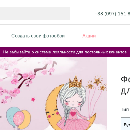
+38 (097) 151 
Создать свои фотообои
Акции
Не забывайте о
системе лояльности
для постоянных клиентов
ИКИ ФОТООБОЕВ
ФОТООБОИ ПО ЦВЕТУ
и перья
Бежевые фотообои
Ф
и карта мира
д
Серые фотообои
и кирпичная стена
Розовые фотообои
и космос
Тип
и города
Белые фотообои
Бу
рские цветы