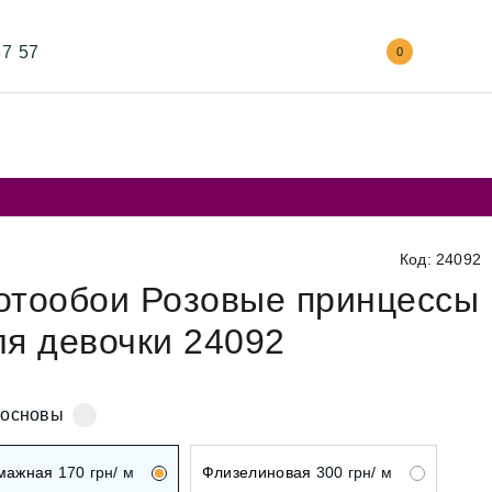
87 57
0
Код: 24092
отообои Розовые принцессы
ля девочки 24092
 основы
мажная
170
грн/ м
Флизелиновая
300
грн/ м