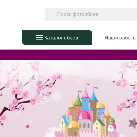
Каталог обоев
Наши работы
ПОПУЛЯРНЫЕ
ТЕМАТ
Фотообои в детскую
Фотообо
Дизайнерские листья
Фотообо
3D Фотообои
Фотообо
Фотообои расширяющие
Фотообо
пространство
Фотообо
Фотообои простые линии
Дизайне