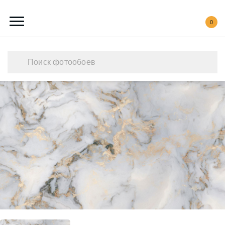
0
Каталог обоев
Наши работы
Создать свои фотообои
Акции
О нас
Контакты