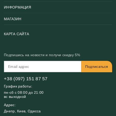
ИНФОРМАЦИЯ
Популярные
Тематики фотообоев
МАГАЗИН
Возврат товара
Хиты
Цены и текстуры
Фотообои по типу помещения
О нас
КАРТА САЙТА
Материалы
Фотообои по цвету
Вакансии
Рекомендации
Блог
Конфиденциальность
Подпишись на новости и получи скидку 5%
Инструкция
Бонусная программа
Связь с нами
Подписаться
FAQ
Контакты
Оплата и доставка
+38 (097) 151 87 57
График работы:
пн-сб с 08:00 до 21:00
вс выходной
Адрес:
Днепр, Киев, Одесса