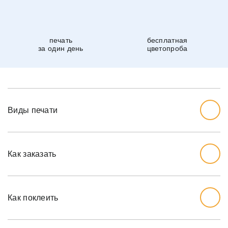
печать
бесплатная
за один день
цветопроба
Виды печати
Как заказать
Начните с выбора дизайна, который вам нравится.
Перед тем, как заказывать, вы должны измерить стену,
Как поклеить
которую хотите обожать, ширину и высоту.
Мы рекомендуем вам добавить дополнительный дюйм