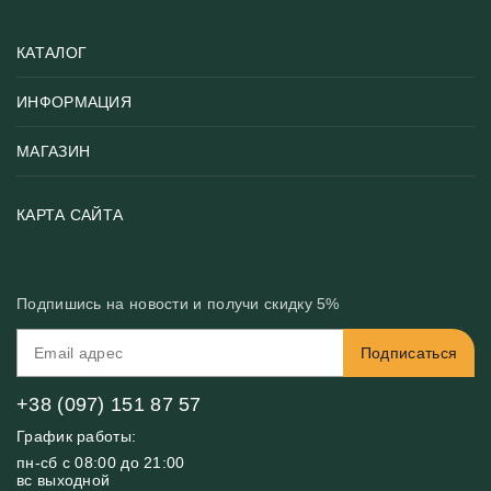
КАТАЛОГ
ИНФОРМАЦИЯ
Популярные
Тематики фотообоев
МАГАЗИН
Возврат товара
Хиты
Цены и текстуры
Фотообои по типу помещения
О нас
КАРТА САЙТА
Материалы
Фотообои по цвету
Вакансии
Рекомендации
Блог
Конфиденциальность
Подпишись на новости и получи скидку 5%
Инструкция
Бонусная программа
Связь с нами
Подписаться
FAQ
Контакты
Оплата и доставка
+38 (097) 151 87 57
График работы:
пн-сб с 08:00 до 21:00
вс выходной