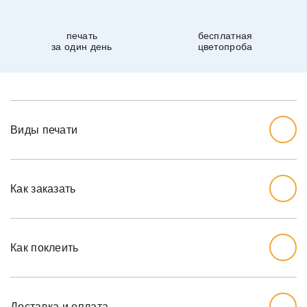
печать
бесплатная
за один день
цветопроба
Виды печати
Как заказать
Начните с выбора дизайна, который вам нравится.
Перед тем, как заказывать, вы должны измерить стену,
Как поклеить
которую хотите обожать, ширину и высоту.
Мы рекомендуем вам добавить дополнительный дюйм
на обе меры, так как стены могут немного наклоняться.
Доставка и оплата