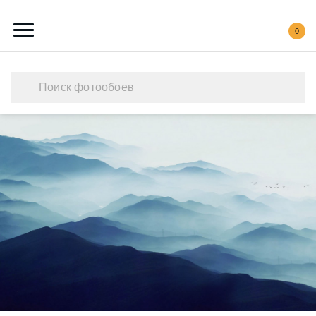
0
Каталог обоев
Наши работы
Создать свои фотообои
Акции
О нас
Контакты