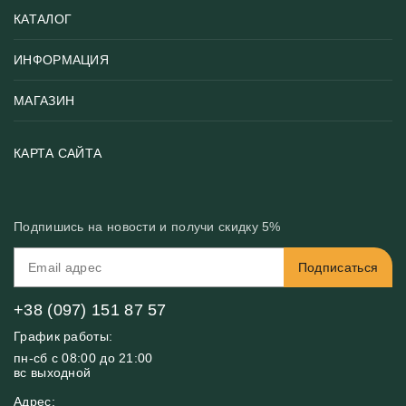
КАТАЛОГ
ИНФОРМАЦИЯ
Популярные
Тематики фотообоев
МАГАЗИН
Возврат товара
Хиты
Цены и текстуры
Фотообои по типу помещения
О нас
КАРТА САЙТА
Материалы
Фотообои по цвету
Вакансии
Рекомендации
Блог
Конфиденциальность
Подпишись на новости и получи скидку 5%
Инструкция
Бонусная программа
Связь с нами
Подписаться
FAQ
Контакты
Оплата и доставка
+38 (097) 151 87 57
График работы:
пн-сб с 08:00 до 21:00
вс выходной
Адрес: