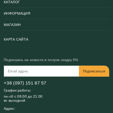
КАТАЛОГ
ИНФОРМАЦИЯ
Популярные
Тематики фотообоев
МАГАЗИН
Возврат товара
Хиты
Цены и текстуры
Фотообои по типу помещения
О нас
КАРТА САЙТА
Материалы
Фотообои по цвету
Вакансии
Рекомендации
Блог
Конфиденциальность
Подпишись на новости и получи скидку 5%
Инструкция
Бонусная программа
Связь с нами
Подписаться
FAQ
Контакты
Оплата и доставка
+38 (097) 151 87 57
График работы:
пн-сб с 08:00 до 21:00
вс выходной
Адрес: