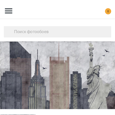
0
Каталог обоев
Наши работы
Создать свои фотообои
Акции
О нас
Контакты