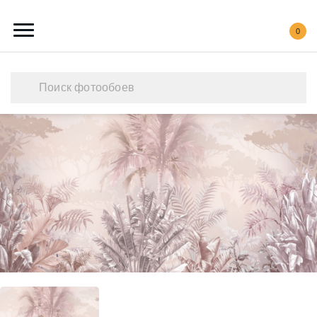
0
Каталог обоев
Наши работы
Создать свои фотообои
Акции
О нас
Контакты