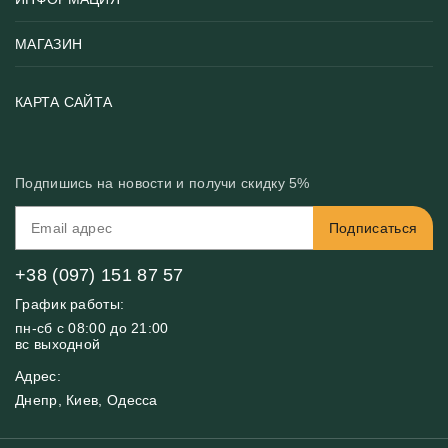
Популярные
Тематики фотообоев
МАГАЗИН
Возврат товара
Хиты
Цены и текстуры
Фотообои по типу помещения
О нас
КАРТА САЙТА
Материалы
Фотообои по цвету
Вакансии
Рекомендации
Блог
Конфиденциальность
Подпишись на новости и получи скидку 5%
Инструкция
Бонусная программа
Связь с нами
Подписаться
FAQ
Контакты
Оплата и доставка
+38 (097) 151 87 57
График работы:
пн-сб с 08:00 до 21:00
вс выходной
Адрес:
Днепр, Киев, Одесса