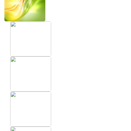
ХИТЫ
ФОТОО
ПОМЕЩ
Фотообои в скандинавском
стиле
Фотообо
Фотообои Fluid art
Фотообо
Фотообои под мрамор
Фотообо
Фотообои супергерои
Фотообо
Фотообо
Фотообо
Фотообо
Фотообо
Фотообо
Фотообо