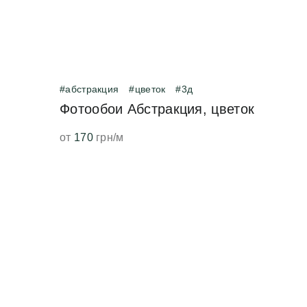
#абстракция
#цветок
#3д
Фотообои Абстракция, цветок
от
170
грн/м