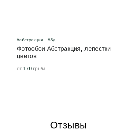
#абстракция
#3д
Фотообои Абстракция, лепестки
цветов
от
170
грн/м
Отзывы