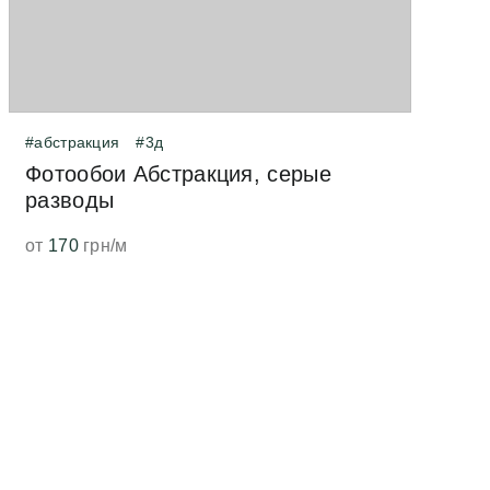
#абстракция
#3д
Фотообои Абстракция, серые
разводы
от
170
грн/м