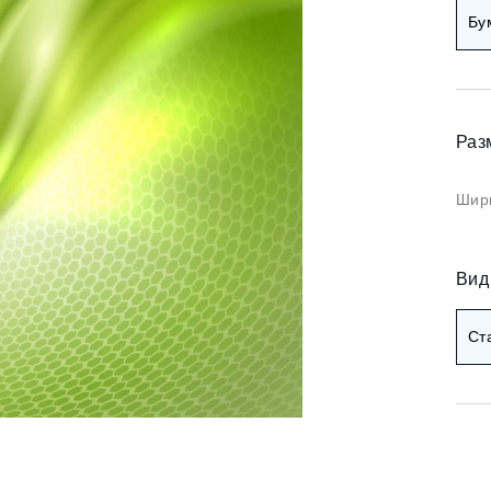
Коричневые фотооб
Бу
и арт
Черные фотообои
и деревья
ои мемфис
Красные фотообои
Раз
и геометрия
Оранжевые фотооб
и абстракция
Шири
Желтые фотообои
и горы и лес
и золото
Зеленые фотообои
Вид
и разное
Голубые фотообои
Ст
Синие фотообои
Фиолетовые фотооб