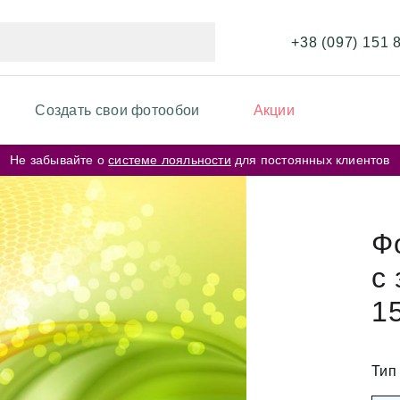
+38 (097) 151 
Создать свои фотообои
Акции
Не забывайте о
системе лояльности
для постоянных клиентов
ИКИ ФОТООБОЕВ
ФОТООБОИ ПО ЦВЕТУ
и перья
Бежевые фотообои
Ф
и карта мира
с
Серые фотообои
и кирпичная стена
1
Розовые фотообои
и космос
и города
Белые фотообои
Тип
рские цветы