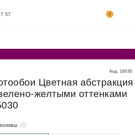
87 57
0
Код: 15030
отообои Цветная абстракция
 зелено-желтыми оттенками
5030
 основы