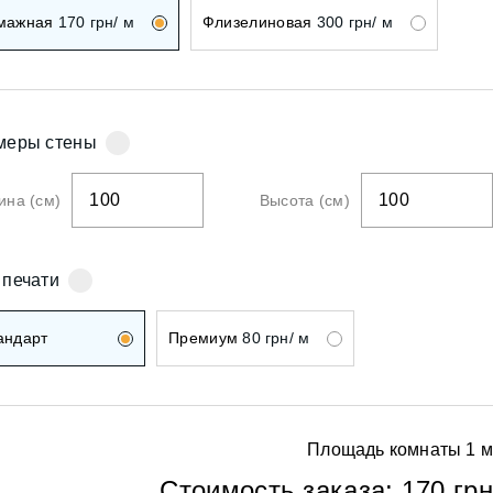
ои
мажная
170
грн/ м
Флизелиновая
300
грн/ м
меры стены
ои
на (см)
Высота (см)
 печати
андарт
Премиум
80 грн/ м
ои
Площадь комнаты
1
м
Стоимость заказа:
170 грн