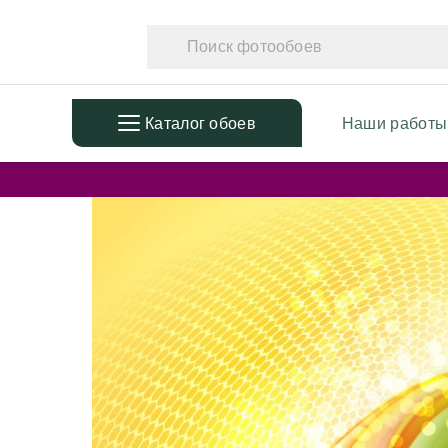
Каталог обоев
Наши работы
ПОПУЛЯРНЫЕ
ТЕМАТ
Фотообои в детскую
Фотообо
Дизайнерские листья
Фотообо
3D Фотообои
Фотообо
Фотообои расширяющие
Фотообо
пространство
Фотообо
Фотообои простые линии
Дизайне