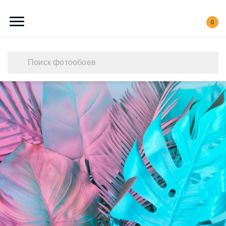
0
Каталог обоев
Наши работы
Создать свои фотообои
Акции
О нас
Контакты