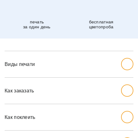
печать
бесплатная
за один день
цветопроба
Виды печати
Как заказать
Начните с выбора дизайна, который вам нравится.
Перед тем, как заказывать, вы должны измерить стену,
Как поклеить
которую хотите обожать, ширину и высоту.
Мы рекомендуем вам добавить дополнительный дюйм