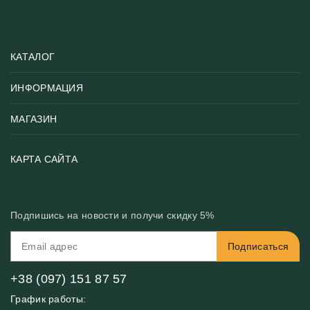
КАТАЛОГ
ИНФОРМАЦИЯ
Популярные
Тематики фотообоев
МАГАЗИН
Возврат товара
Хиты
Цены и текстуры
Фотообои по типу помещения
О нас
КАРТА САЙТА
Материалы
Фотообои по цвету
Вакансии
Рекомендации
Блог
Конфиденциальность
Подпишись на новости и получи скидку 5%
Инструкция
Бонусная программа
Связь с нами
Подписаться
FAQ
Контакты
Оплата и доставка
+38 (097) 151 87 57
График работы: