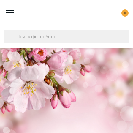
0
Каталог обоев
Наши работы
Создать свои фотообои
Акции
О нас
Контакты