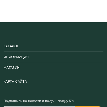
КАТАЛОГ
ИНФОРМАЦИЯ
Популярные
Тематики фотообоев
МАГАЗИН
Возврат товара
Хиты
Цены и текстуры
Фотообои по типу помещения
О нас
КАРТА САЙТА
Материалы
Фотообои по цвету
Вакансии
Рекомендации
Блог
Конфиденциальность
Подпишись на новости и получи скидку 5%
Инструкция
Бонусная программа