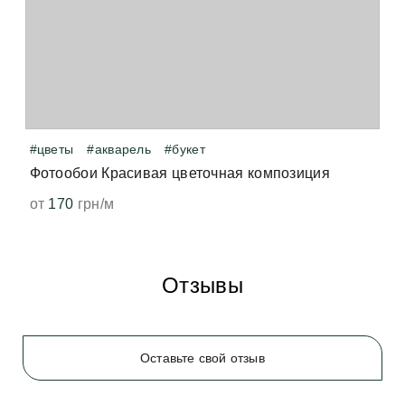
когда принтер нагревает виниловое покрытие — 
точно так же от печати нагревается бумага, и мы 
чувствуем запах свеженапечатанной книги. Не 
волнуйтесь, всё быстро выветрится и больше не 
появится. 
#цветы
#акварель
#букет
Фотообои Красивая цветочная композиция
от
170
грн/м
Отзывы
Оставьте свой отзыв