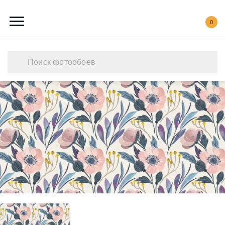
0
Каталог обоев
Наши работы
Создать свои фотообои
Акции
О нас
Контакты