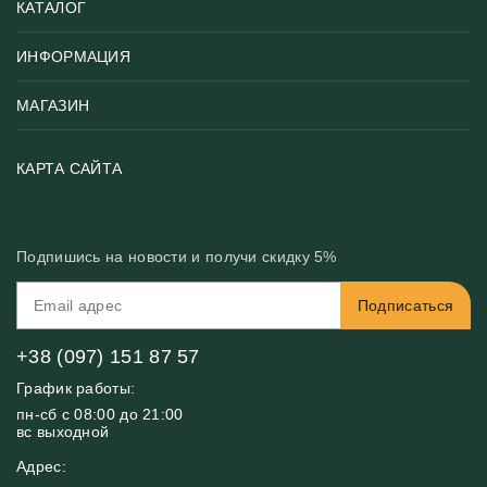
КАТАЛОГ
ИНФОРМАЦИЯ
Популярные
Тематики фотообоев
МАГАЗИН
Возврат товара
Хиты
Цены и текстуры
Фотообои по типу помещения
О нас
КАРТА САЙТА
Материалы
Фотообои по цвету
Вакансии
Рекомендации
Блог
Конфиденциальность
Подпишись на новости и получи скидку 5%
Инструкция
Бонусная программа
Связь с нами
Подписаться
FAQ
Контакты
Оплата и доставка
+38 (097) 151 87 57
График работы:
пн-сб с 08:00 до 21:00
вс выходной
Адрес: