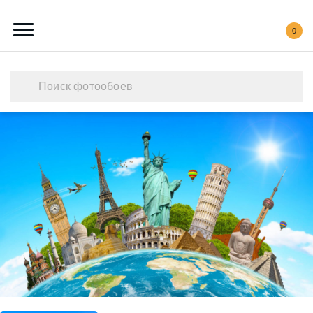
0
Каталог обоев
Наши работы
Создать свои фотообои
Акции
О нас
Контакты