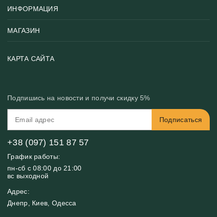
ИНФОРМАЦИЯ
Популярные
Тематики фотообоев
МАГАЗИН
Возврат товара
Хиты
Цены и текстуры
Фотообои по типу помещения
О нас
КАРТА САЙТА
Материалы
Фотообои по цвету
Вакансии
Рекомендации
Блог
Конфиденциальность
Подпишись на новости и получи скидку 5%
Инструкция
Бонусная программа
Связь с нами
Подписаться
FAQ
Контакты
Оплата и доставка
+38 (097) 151 87 57
График работы:
пн-сб с 08:00 до 21:00
вс выходной
Адрес:
Днепр, Киев, Одесса