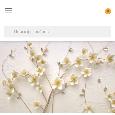
0
Каталог обоев
Наши работы
Создать свои фотообои
Акции
О нас
Контакты