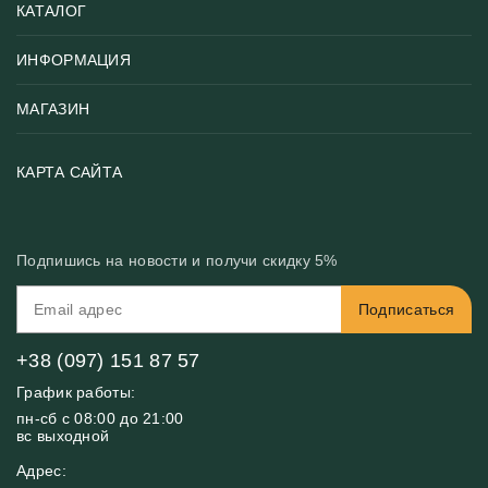
КАТАЛОГ
ИНФОРМАЦИЯ
Популярные
Тематики фотообоев
МАГАЗИН
Возврат товара
Хиты
Цены и текстуры
Фотообои по типу помещения
О нас
КАРТА САЙТА
Материалы
Фотообои по цвету
Вакансии
Рекомендации
Блог
Конфиденциальность
Подпишись на новости и получи скидку 5%
Инструкция
Бонусная программа
Связь с нами
Подписаться
FAQ
Контакты
Оплата и доставка
+38 (097) 151 87 57
График работы:
пн-сб с 08:00 до 21:00
вс выходной
Адрес: