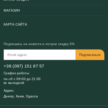
Популярные
Тематики фотообоев
МАГАЗИН
Возврат товара
Хиты
Цены и текстуры
Фотообои по типу помещения
О нас
КАРТА САЙТА
Материалы
Фотообои по цвету
Вакансии
Рекомендации
Блог
Конфиденциальность
Подпишись на новости и получи скидку 5%
Инструкция
Бонусная программа
Связь с нами
Подписаться
FAQ
Контакты
Оплата и доставка
+38 (097) 151 87 57
График работы:
пн-сб с 08:00 до 21:00
вс выходной
Адрес:
Днепр, Киев, Одесса