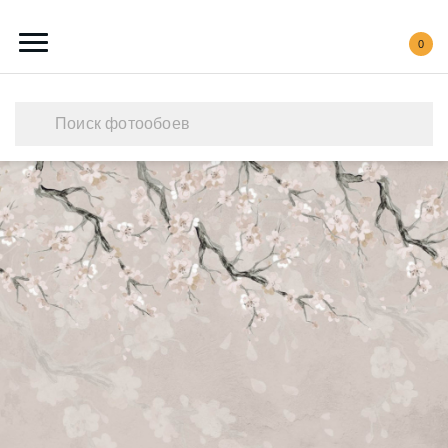
0
Каталог обоев
Наши работы
Создать свои фотообои
Акции
О нас
Контакты