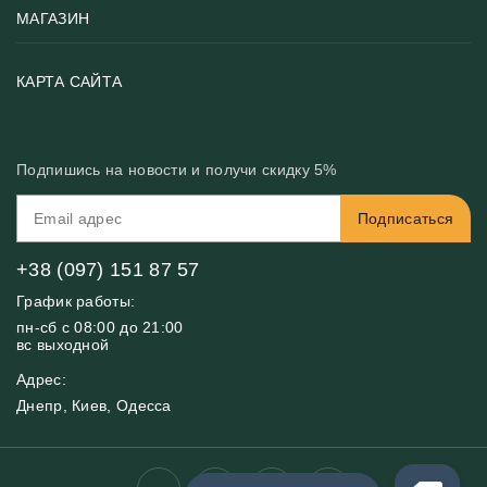
Тематики фотообоев
МАГАЗИН
Возврат товара
Хиты
Цены и текстуры
Фотообои по типу помещения
О нас
КАРТА САЙТА
Материалы
Фотообои по цвету
Вакансии
Рекомендации
Блог
Конфиденциальность
Подпишись на новости и получи скидку 5%
Инструкция
Бонусная программа
Связь с нами
Подписаться
FAQ
Контакты
Оплата и доставка
+38 (097) 151 87 57
График работы:
пн-сб с 08:00 до 21:00
вс выходной
Адрес:
Днепр, Киев, Одесса