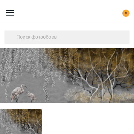
0
Каталог обоев
Наши работы
Создать свои фотообои
Акции
О нас
Контакты